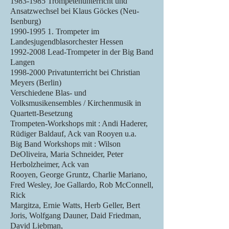
1983-1985 Trompetenunterricht und
Ansatzwechsel bei Klaus Göckes (Neu-
Isenburg)
1990-1995 1. Trompeter im
Landesjugendblasorchester Hessen
1992-2008 Lead-Trompeter in der Big Band
Langen
1998-2000 Privatunterricht bei Christian
Meyers (Berlin)
Verschiedene Blas- und
Volksmusikensembles / Kirchenmusik in
Quartett-Besetzung
Trompeten-Workshops mit : Andi Haderer,
Rüdiger Baldauf, Ack van Rooyen u.a.
Big Band Workshops mit : Wilson
DeOliveira, Maria Schneider, Peter
Herbolzheimer, Ack van
Rooyen, George Gruntz, Charlie Mariano,
Fred Wesley, Joe Gallardo, Rob McConnell,
Rick
Margitza, Ernie Watts, Herb Geller, Bert
Joris, Wolfgang Dauner, Daid Friedman,
David Liebman,