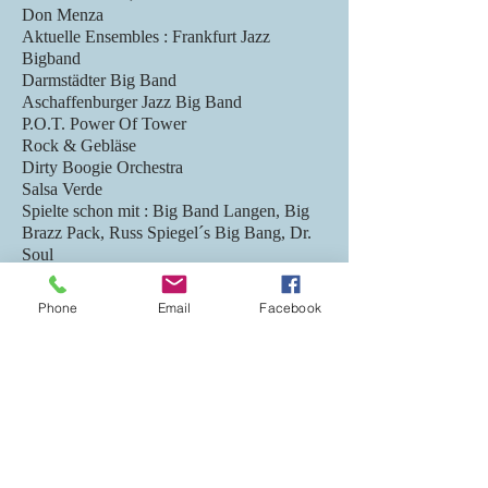
Don Menza
Aktuelle Ensembles : Frankfurt Jazz
Bigband
Darmstädter Big Band
Aschaffenburger Jazz Big Band
P.O.T. Power Of Tower
Rock & Gebläse
Dirty Boogie Orchestra
Salsa Verde
Spielte schon mit : Big Band Langen, Big
Brazz Pack, Russ Spiegel´s Big Bang, Dr.
Soul
& The Chain Of Fools, IKS Big Band –
One O´Clock Jump Orchestra,
Phone
Email
Facebook
Landesjugendjazzorchester Hessen, Big
Band Idstein, Django
Rheinhardt Orchestra, Platt, Schwitz &
Biers, Mo’Jive Big Band, No
Noise Big Band, Big Band “East 17”, Salsa
Mortale, Kurt Klose
(Havana), Funky Style Coalition, “17m”
Bigband, Kicks’n’Sticks Big