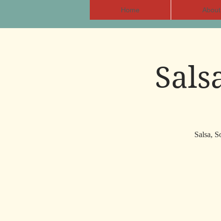
Home
About
Sals
Salsa, S