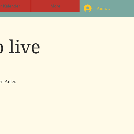
r Kalender
More
Anmelden
 live
en Adler.