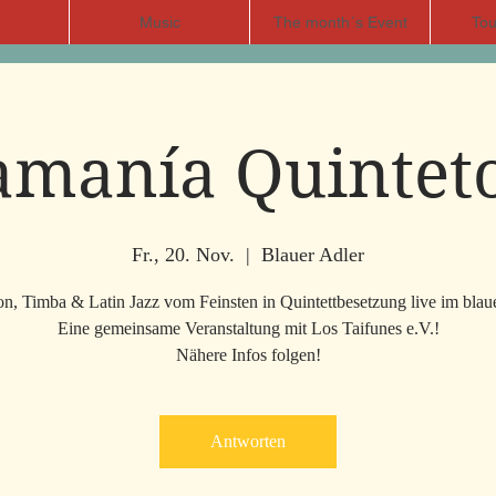
Music
The month´s Event
Tou
amanía Quinteto
Fr., 20. Nov.
  |  
Blauer Adler
on, Timba & Latin Jazz vom Feinsten in Quintettbesetzung live im blau
Eine gemeinsame Veranstaltung mit Los Taifunes e.V.!
Nähere Infos folgen!
Antworten