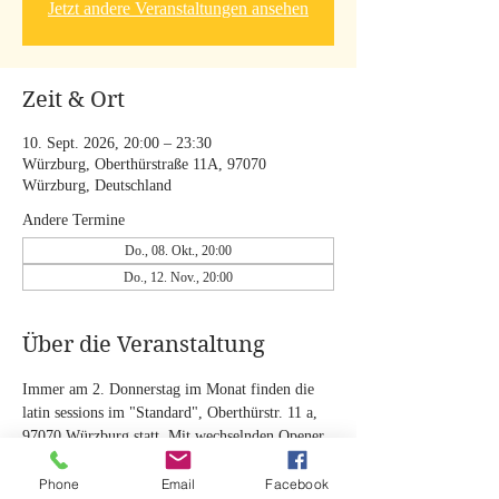
Jetzt andere Veranstaltungen ansehen
Zeit & Ort
10. Sept. 2026, 20:00 – 23:30
Würzburg, Oberthürstraße 11A, 97070
Würzburg, Deutschland
Andere Termine
Do., 08. Okt., 20:00
Do., 12. Nov., 20:00
Über die Veranstaltung
Immer am 2. Donnerstag im Monat finden die 
latin sessions im "Standard", Oberthürstr. 11 a, 
97070 Würzburg statt. Mit wechselnden Opener 
Bands. Mit Studierenden der HfM Würzburg.
Eintritt: 3 €! Spenden für die Musiker erbeten!
Phone
Email
Facebook