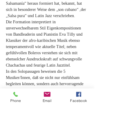
Salsamanía“ heraus formiert hat, bekannt, hat 
sich in besonderer Weise dem „son cubano“ ,der 
„Salsa pura“ und Latin Jazz verschrieben.
Die Formation interpretiert in 
unverwechselbarem Stil Eigenkompositionen 
von Bandleaderin und Pianistin Eva Tilly und 
Klassiker der afro-karibischen Musik ebenso 
temperamentvoll wie aktuelle Titel; neben 
gefühlvollen Boleros verstehen sie sich mit 
ebensolcher Ausdruckskraft auf schwungvolle 
Chachachas und feurige Latin Jazztitel.
In den Solopassagen beweisen die 5 
Musiker/Innen, daß sie nicht nur einfühlsam 
begleiten können, sondern auch hervorragende 
Solisten sind.
Auch das kompakte Format des Quintetts 
Phone
Email
Facebook
überzeugt durch hohes Niveau, Spielfreude und 
abwechslungsreiche Spielweise.
Lassen Sie sich anstecken von karibischer 
Lebensfreude pur!!