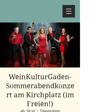
WeinKulturGaden-
Sommerabendkonze
rt am Kirchplatz (im
Freien!)
sáb, 04 jul
  |  
Thüngersheim