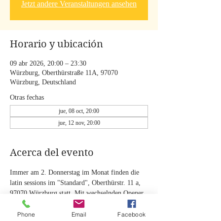
Jetzt andere Veranstaltungen ansehen
Horario y ubicación
09 abr 2026, 20:00 – 23:30
Würzburg, Oberthürstraße 11A, 97070
Würzburg, Deutschland
Otras fechas
jue, 08 oct, 20:00
jue, 12 nov, 20:00
Acerca del evento
Immer am 2. Donnerstag im Monat finden die 
latin sessions im "Standard", Oberthürstr. 11 a, 
97070 Würzburg statt. Mit wechselnden Opener 
Bands. Mit Studierenden der HfM Würzburg.
Eintritt: 3 €! Spenden für die Musiker erbeten!
Phone
Email
Facebook