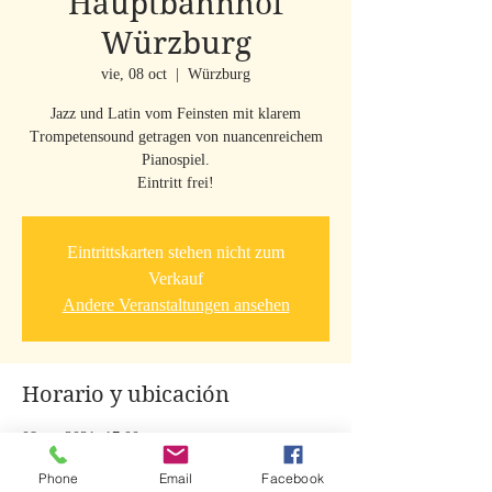
Hauptbahnhof
Würzburg
vie, 08 oct
  |  
Würzburg
Jazz und Latin vom Feinsten mit klarem
Trompetensound getragen von nuancenreichem
Pianospiel.
Eintritt frei!
Eintrittskarten stehen nicht zum
Verkauf
Andere Veranstaltungen ansehen
Horario y ubicación
08 oct 2021, 17:00
Würzburg, Bahnhofpl. 4, 97070 Würzburg,
Phone
Email
Facebook
Deutschland