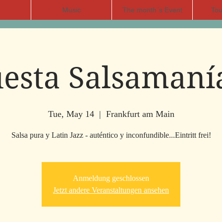
Music
The month´s Event
Tou
esta Salsamanía
Tue, May 14
  |  
Frankfurt am Main
Salsa pura y Latin Jazz - auténtico y inconfundible...Eintritt frei!
Anmeldung geschlossen
Jetzt andere Veranstaltungen ansehen