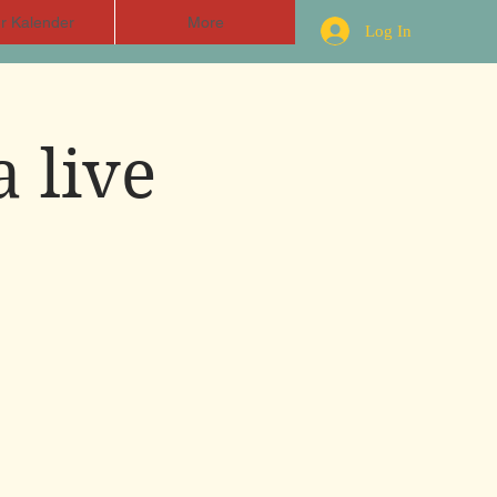
r Kalender
More
Log In
 live