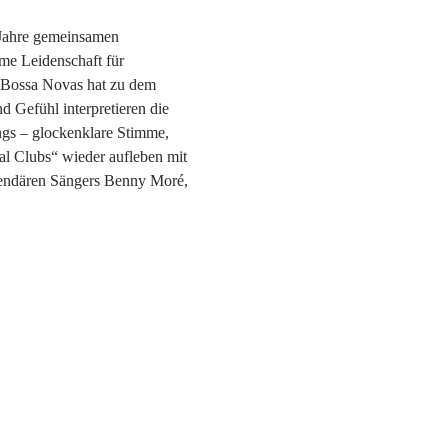
 Jahre gemeinsamen 
me Leidenschaft für 
d Bossa Novas hat zu dem 
d Gefühl interpretieren die 
ngs – glockenklare Stimme, 
l Clubs“ wieder aufleben mit 
gendären Sängers Benny Moré, 