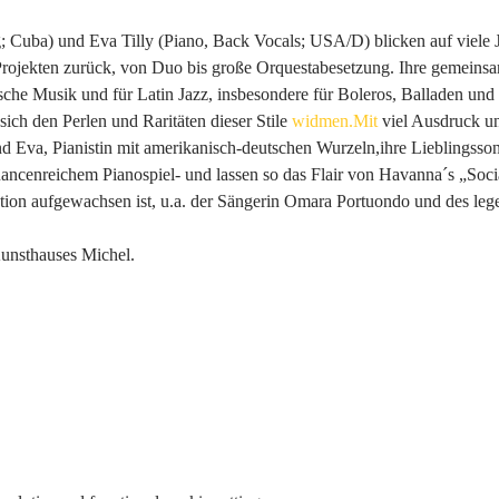
 Cuba) und Eva Tilly (Piano, Back Vocals; USA/D) blicken auf viele
Projekten zurück, von Duo bis große Orquestabesetzung. Ihre gemeinsa
sche Musik und für Latin Jazz, insbesondere für Boleros, Balladen un
sich den Perlen und Raritäten dieser Stile 
widmen.Mit
 viel Ausdruck un
d Eva, Pianistin mit amerikanisch-deutschen Wurzeln,ihre Lieblingsso
ncenreichem Pianospiel- und lassen so das Flair von Havanna´s „Socia
ation aufgewachsen ist, u.a. der Sängerin Omara Portuondo und des le
unsthauses Michel.