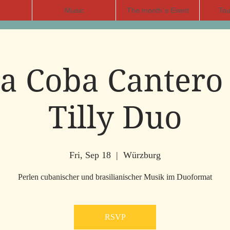
Music
The month´s Event
Tou
a Coba Cantero
Tilly Duo
Fri, Sep 18
  |  
Würzburg
Perlen cubanischer und brasilianischer Musik im Duoformat
RSVP