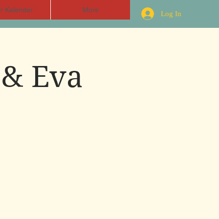
r Kalender
More
Log In
 & Eva