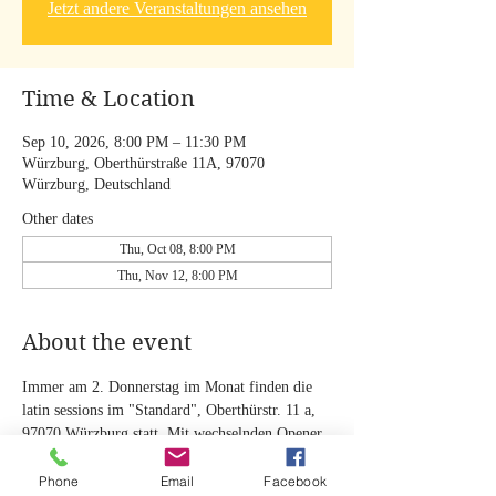
Jetzt andere Veranstaltungen ansehen
Time & Location
Sep 10, 2026, 8:00 PM – 11:30 PM
Würzburg, Oberthürstraße 11A, 97070
Würzburg, Deutschland
Other dates
Thu, Oct 08, 8:00 PM
Thu, Nov 12, 8:00 PM
About the event
Immer am 2. Donnerstag im Monat finden die 
latin sessions im "Standard", Oberthürstr. 11 a, 
97070 Würzburg statt. Mit wechselnden Opener 
Bands. Mit Studierenden der HfM Würzburg.
Eintritt: 3 €! Spenden für die Musiker erbeten!
Phone
Email
Facebook