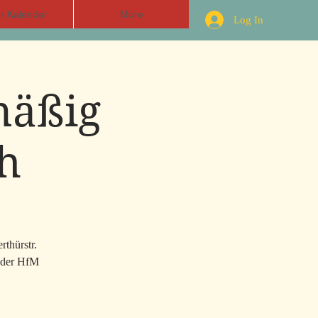
r Kalender
More
Log In
mäßig
h
rthürstr.
n der HfM