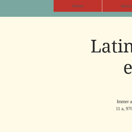
Home
About
Lati
Immer am
11 a, 97