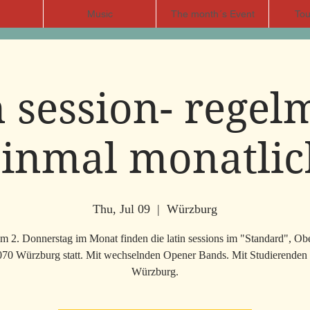
Music
The month´s Event
Tou
n session- regel
einmal monatlic
Thu, Jul 09
  |  
Würzburg
 2. Donnerstag im Monat finden die latin sessions im "Standard", Obe
070 Würzburg statt. Mit wechselnden Opener Bands. Mit Studierende
Würzburg.