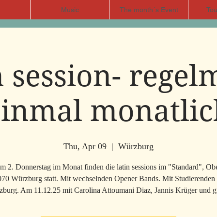
Music
The month´s Event
Tou
n session- regel
einmal monatlic
Thu, Apr 09
  |  
Würzburg
 2. Donnerstag im Monat finden die latin sessions im "Standard", Obe
070 Würzburg statt. Mit wechselnden Opener Bands. Mit Studierende
burg. Am 11.12.25 mit Carolina Attoumani Diaz, Jannis Krüger und g