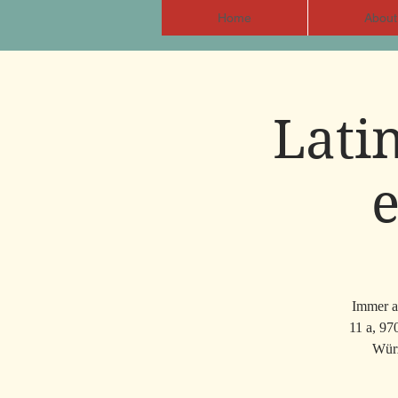
Home
About
Lati
Immer am
11 a, 97
Würz