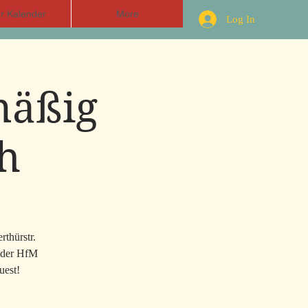
r Kalender
More
Log In
mäßig
h
rthürstr.
n der HfM
uest!