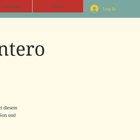
r Kalender
More
Log In
ntero
ei diesem
 Son und