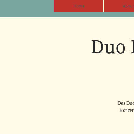
Home
About
Duo 
Das Duo 
Konzert