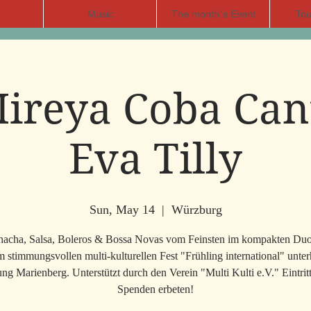
Music
The month´s Event
Tou
ireya Coba Can
Eva Tilly
Sun, May 14
  |  
Würzburg
hacha, Salsa, Boleros & Bossa Novas vom Feinsten im kompakten Duo
 stimmungsvollen multi-kulturellen Fest "Frühling international" unter
ung Marienberg. Unterstützt durch den Verein "Multi Kulti e.V." Eintritt 
Spenden erbeten!