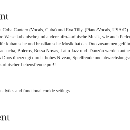
nt
Coba Cantero (Vocals, Cuba) und Eva Tilly, (Piano/Vocals, USA/D)  in
e Weise kubanische,und andere afro-karibische Musik, wie auch Perlen
für kubanische und brasilianische Musik hat das Duo zusammen geführt
hachacha, Boleros, Bossa Novas, Latin Jazz und  Danzón werden authent
Duos überzeugt durch  hohes Niveau, Spielfreude und abwechslungsre
karibischer Lebensfreude pur!!
lytics and functional cookie settings.
ent