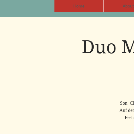
Home
About
Duo M
Son, C
Auf dem
Fest