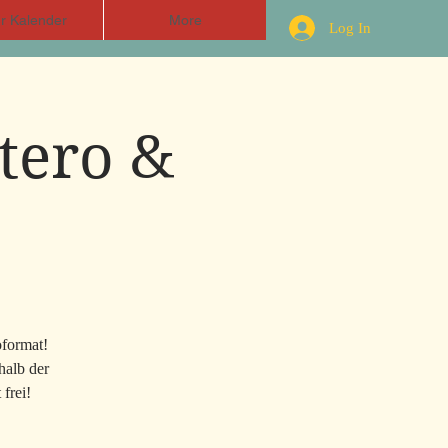
r Kalender
More
Log In
tero &
format!
halb der
frei!