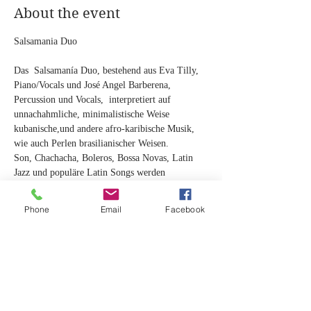
About the event
Das  Salsamanía Duo, bestehend aus Eva Tilly, 
Piano/Vocals und José Angel Barberena, 
Percussion und Vocals,  interpretiert auf 
unnachahmliche, minimalistische Weise 
kubanische,und andere afro-karibische Musik, 
wie auch Perlen brasilianischer Weisen.
Son, Chachacha, Boleros, Bossa Novas, Latin 
Jazz und populäre Latin Songs werden 
authentisch und stilvoll dargeboten.
Auch das kompakte Format des Duos überzeugt 
Phone
Email
Facebook
durch  hohes Niveau, Spielfreude und 
abwechslungsreiche Spielweise.
Lassen Sie sich anstecken von karibischer 
Lebensfreude pur!!
Eva Tilly (USA/D) – Piano, Vocals
Show More